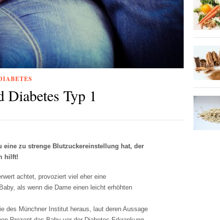
 DIABETES
d Diabetes Typ 1
eine zu strenge Blutzuckereinstellung hat, der
 hilft!
wert achtet, provoziert viel eher eine
aby, als wenn die Dame einen leicht erhöhten
 des Münchner Institut heraus, laut deren Aussage
ieben Prozent das Baby vor der Diabetes-Erkrankung.