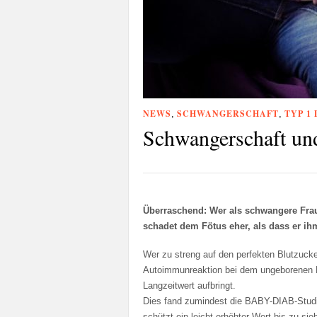
NEWS
SCHWANGERSCHAFT
TYP 1
,
,
Schwangerschaft un
Überraschend: Wer als schwangere Frau 
schadet dem Fötus eher, als dass er ihm
Wer zu streng auf den perfekten Blutzucker
Autoimmunreaktion bei dem ungeborenen B
Langzeitwert aufbringt.
Dies fand zumindest die BABY-DIAB-Studie
schützt ein leicht erhöhter Wert bis zu s